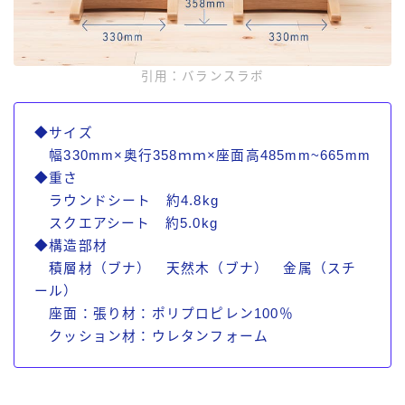
引用：バランスラボ
◆サイズ
幅330mm×奥行358ｍｍ×座面高485mm~665mm
◆重さ
ラウンドシート 約4.8kg
スクエアシート 約5.0kg
◆構造部材
積層材（ブナ） 天然木（ブナ） 金属（スチ
ール）
座面：張り材：ポリプロピレン100％
クッション材：ウレタンフォーム