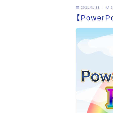
2021.01.11
2
【Power