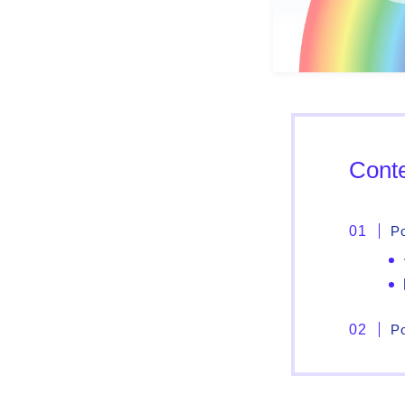
Cont
P
P