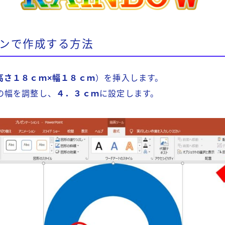
ンで作成する方法
高さ１８ｃｍ×幅１８ｃｍ
）を挿入します。
の幅を調整し、
４．３ｃｍ
に設定します。