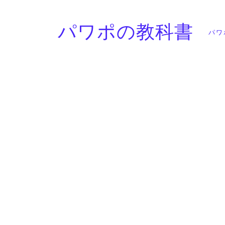
パワポの教科書
パワ