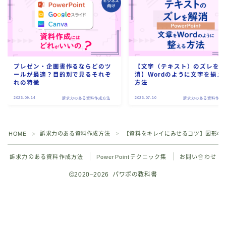
プレゼン・企画書作るならどのツ
【文字（テキスト）のズレを
ールが最適？目的別で見るそれぞ
消】Wordのように文字を揃え
れの特徴
方法
2023.09.14
2023.07.10
訴求力のある資料作成方法
訴求力のある資料作成
HOME
訴求力のある資料作成方法
【資料をキレイにみせるコツ】図形の
＞
＞
訴求力のある資料作成方法
PowerPointテクニック集
お問い合わせ
2020–2026 パワポの教科書
Youtubeでも解説しております